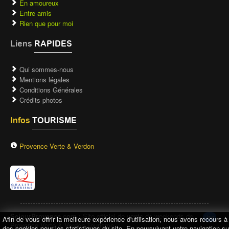
En amoureux
Entre amis
Rien que pour moi
Liens
RAPIDES
Qui sommes-nous
Mentions légales
Conditions Générales
Crédits photos
Infos
TOURISME
Provence Verte & Verdon
SejourProvence.com
: Site officiel de vente de weekends de
Haut
Afin de vous offrir la meilleure expérience d'utilisation, nous avons recours à
Provence Verte & Verdon Tourisme
des cookies pour les statistiques du site. En poursuivant votre navigation su