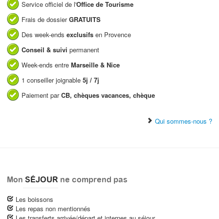
Service officiel de l'
Office de Tourisme
Frais de dossier
GRATUITS
Des week-ends
exclusifs
en Provence
Conseil & suivi
permanent
Week-ends entre
Marseille & Nice
1 conseiller joignable
5j / 7j
Paiement par
CB, chèques vacances, chèque
Qui sommes-nous ?
Mon
SÉJOUR
ne comprend pas
Les boissons
Les repas non mentionnés
Les transferts arrivée/départ et internes au séjour