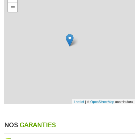
−
Leaflet
| ©
OpenStreetMap
contributors
NOS
GARANTIES