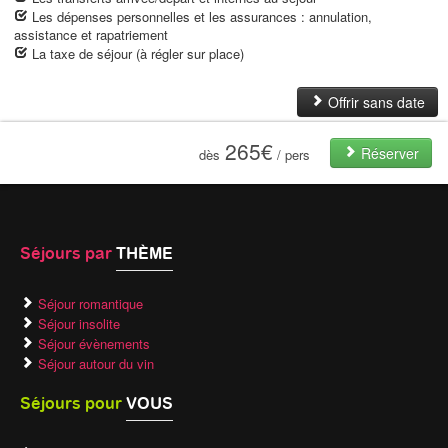
Les dépenses personnelles et les assurances : annulation,
assistance et rapatriement
La taxe de séjour (à régler sur place)
Offrir sans date
265€
Réserver
dès
/ pers
Séjours par
THÈME
Séjour romantique
Séjour insolite
Séjour évènements
Séjour autour du vin
Séjours pour
VOUS